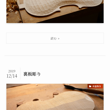
2019
裏板彫り
12/14
楽器製作