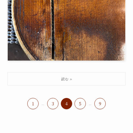
1
...
3
4
5
...
9