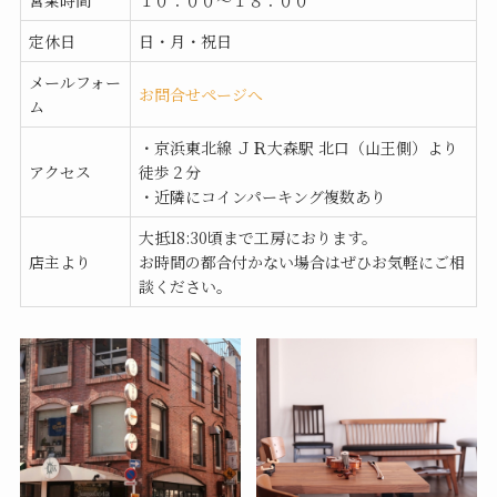
営業時間
１０：００〜１８：００
定休日
日・月・祝日
メールフォー
お問合せページへ
ム
・京浜東北線 ＪＲ大森駅 北口（山王側）より
アクセス
徒歩２分
・近隣にコインパーキング複数あり
大抵18:30頃まで工房におります。
店主より
お時間の都合付かない場合はぜひお気軽にご相
談ください。