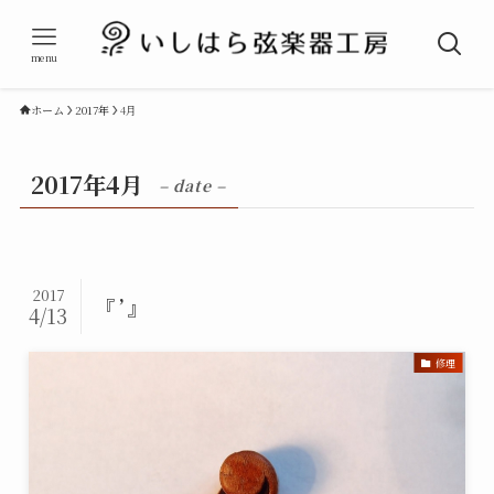
menu
ホーム
2017年
4月
2017年4月
– date –
2017
『 ’ 』
4/13
修理